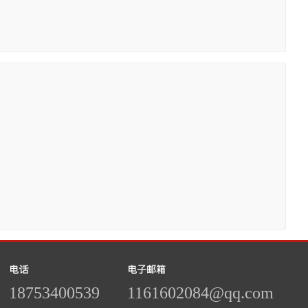
电话
电子邮箱
18753400539
1161602084@qq.com