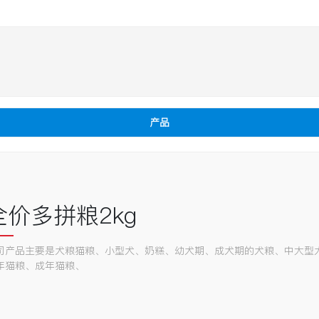
产品
全价多拼粮2kg
司产品主要是犬粮猫粮、小型犬、奶糕、幼犬期、成犬期的犬粮、中大型
年猫粮、成年猫粮、