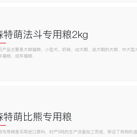
森特萌法斗专用粮2kg
司产品主要是犬粮猫粮、小型犬、奶糕、幼犬期、成犬期的犬粮、中大型
年猫粮、成年猫粮、
森特萌比熊专用粮
熊专用粮是采用进口原料，时产5吨的生产设备加工而成，保证了狗狗的