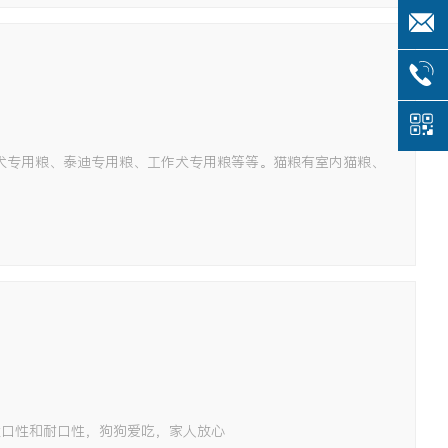
犬专用粮、泰迪专用粮、工作犬专用粮等等。猫粮有室内猫粮、
适口性和耐口性，狗狗爱吃，家人放心