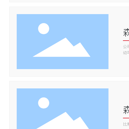
公
幼
比