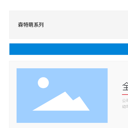
森特萌系列
公
幼